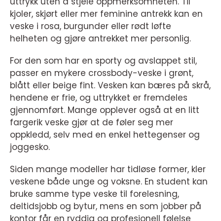
uttrykk uten å stjele oppmerksomheten. Til
kjoler, skjørt eller mer feminine antrekk kan en
veske i rosa, burgunder eller rødt løfte
helheten og gjøre antrekket mer personlig.
For den som har en sporty og avslappet stil,
passer en mykere crossbody-veske i grønt,
blått eller beige fint. Vesken kan bæres på skrå,
hendene er frie, og uttrykket er fremdeles
gjennomført. Mange opplever også at en litt
fargerik veske gjør at de føler seg mer
oppkledd, selv med en enkel hettegenser og
joggesko.
Siden mange modeller har tidløse former, kler
veskene både unge og voksne. En student kan
bruke samme type veske til forelesning,
deltidsjobb og bytur, mens en som jobber på
kontor får en ryddig og profesjonell følelse