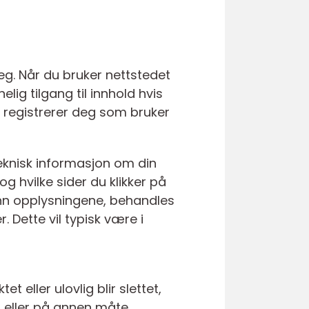
deg. Når du bruker nettstedet
elig tilgang til innhold hvis
r, registrerer deg som bruker
teknisk informasjon om din
g hvilke sider du klikker på
r inn opplysningene, behandles
Dette vil typisk være i
t eller ulovlig blir slettet,
s eller på annen måte