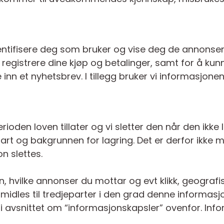
dentifisere deg som bruker og vise deg de annonse
 registrere dine kjøp og betalinger, samt for å kun
 inn et nyhetsbrev. I tillegg bruker vi informasjonen
rioden loven tillater og vi sletter den når den ikke
t og bakgrunnen for lagring. Det er derfor ikke mu
n slettes.
, hvilke annonser du mottar og evt klikk, geografi
idles til tredjeparter i den grad denne informasjon
 i avsnittet om “informasjonskapsler” ovenfor. Info