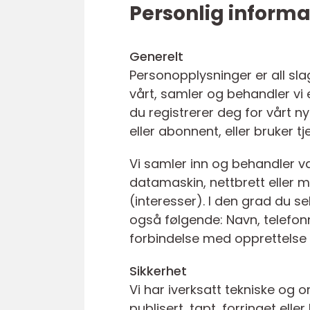
Personlig informa
Generelt
Personopplysninger er all sla
vårt, samler og behandler vi en
du registrerer deg for vårt n
eller abonnent, eller bruker tj
Vi samler inn og behandler va
datamaskin, nettbrett eller m
(interesser). I den grad du se
også følgende: Navn, telefon
forbindelse med opprettelse a
Sikkerhet
Vi har iverksatt tekniske og or
publisert, tapt, forringet e