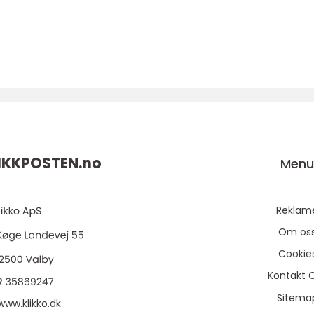
IKKPOSTEN.
no
Men
Reklam
Om os
Cookie
Kontakt 
Sitema
www.klikko.dk