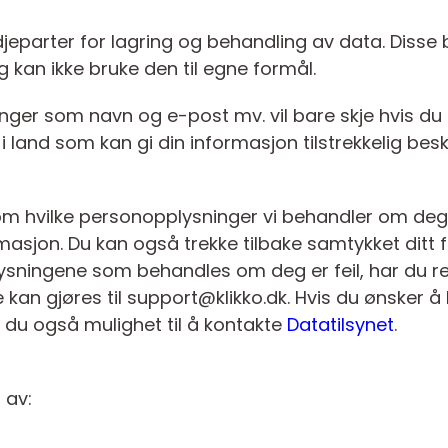
tredjeparter for lagring og behandling av data. Diss
 kan ikke bruke den til egne formål.
ger som navn og e-post mv. vil bare skje hvis du g
i land som kan gi din informasjon tilstrekkelig besk
rt om hvilke personopplysninger vi behandler om de
masjon. Du kan også trekke tilbake samtykket ditt
ningene som behandles om deg er feil, har du rett 
e kan gjøres til support@klikko.dk. Hvis du ønsker 
 du også mulighet til å kontakte
Datatilsynet
.
 av: