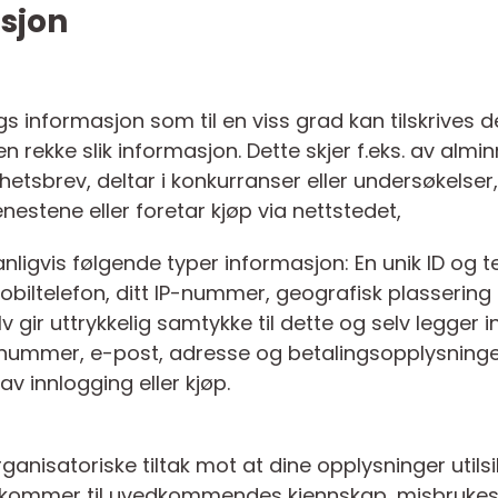
sjon
gs informasjon som til en viss grad kan tilskrives 
 rekke slik informasjon. Dette skjer f.eks. av alminn
yhetsbrev, deltar i konkurranser eller undersøkelse
enestene eller foretar kjøp via nettstedet,
nligvis følgende typer informasjon: En unik ID og 
obiltelefon, ditt IP-nummer, geografisk plassering o
lv gir uttrykkelig samtykke til dette og selv legge
nummer, e-post, adresse og betalingsopplysninger. 
v innlogging eller kjøp.
ganisatoriske tiltak mot at dine opplysninger utilsikte
ller kommer til uvedkommendes kjennskap, misbruke