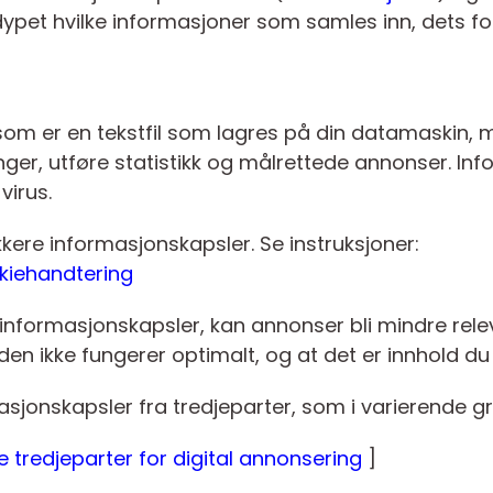
dypet hvilke informasjoner som samles inn, dets fo
 som er en tekstfil som lagres på din datamaskin,
linger, utføre statistikk og målrettede annonser. I
virus.
okkere informasjonskapsler. Se instruksjoner:
kiehandtering
er informasjonskapsler, kan annonser bli mindre rele
en ikke fungerer optimalt, og at det er innhold du ik
asjonskapsler fra tredjeparter, som i varierende g
 tredjeparter for digital annonsering
]