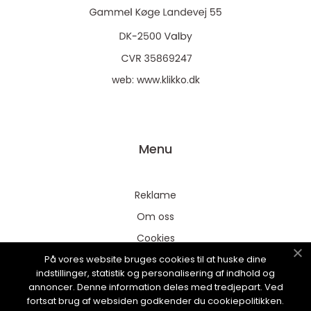
web:
www.klikko.dk
Menu
Reklame
Om oss
Cookies
På vores website bruges cookies til at huske dine
Kontakt Oss
indstillinger, statistik og personalisering af indhold og
Sitemap
annoncer. Denne information deles med tredjepart. Ved
fortsat brug af websiden godkender du cookiepolitikken.