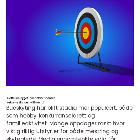
Bueskyting har blitt stadig mer populært, både
som hobby, konkurranseidrett og
familieaktivitet. Mange oppdager raskt hvor
viktig riktig utstyr er for både mestring og
skyteglede. Med gjennomtenkte valg får