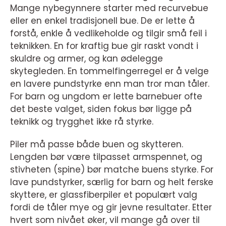
Mange nybegynnere starter med recurvebue
eller en enkel tradisjonell bue. De er lette å
forstå, enkle å vedlikeholde og tilgir små feil i
teknikken. En for kraftig bue gir raskt vondt i
skuldre og armer, og kan ødelegge
skytegleden. En tommelfingerregel er å velge
en lavere pundstyrke enn man tror man tåler.
For barn og ungdom er lette barnebuer ofte
det beste valget, siden fokus bør ligge på
teknikk og trygghet ikke rå styrke.
Piler må passe både buen og skytteren.
Lengden bør være tilpasset armspennet, og
stivheten (spine) bør matche buens styrke. For
lave pundstyrker, særlig for barn og helt ferske
skyttere, er glassfiberpiler et populært valg
fordi de tåler mye og gir jevne resultater. Etter
hvert som nivået øker, vil mange gå over til