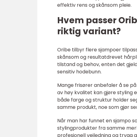
effektiv rens og skånsom pleie.
Hvem passer Orib
riktig variant?
Oribe tilbyr flere sjampoer tilpa
skånsom og resultatdrevet hårplei
tilstand og behov, enten det gjeld
sensitiv hodebunn.
Mange frisører anbefaler å se p
av høy kvalitet kan gjøre styling 
både farge og struktur holder se
samme produkt, noe som gjør seri
Når man har funnet en sjampo so
stylingprodukter fra samme merk
profesjonell veiledning og trygg 