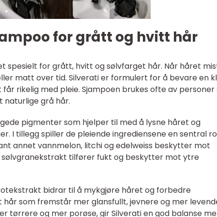
hampoo for grått og hvitt hår
t spesielt for grått, hvitt og sølvfarget hår. Når håret mis
ller matt over tid. Silverati er formulert for å bevare en k
t får rikelig med pleie. Sjampoen brukes ofte av persone
t naturlige grå hår.
argede pigmenter som hjelper til med å lysne håret og
 I tillegg spiller de pleiende ingrediensene en sentral rol
nt annet vannmelon, litchi og edelweiss beskytter mot
 sølvgranekstrakt tilfører fukt og beskytter mot ytre
otekstrakt bidrar til å mykgjøre håret og forbedre
 et hår som fremstår mer glansfullt, jevnere og mer levend
r tørrere og mer porøse, gir Silverati en god balanse m