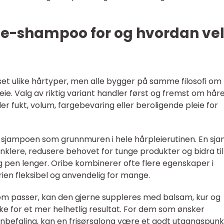
e-shampoo for og hvordan ve
sset ulike hårtyper, men alle bygger på samme filosofi om
e. Valg av riktig variant handler først og fremst om hår
er fukt, volum, fargebevaring eller beroligende pleie for
å sjampoen som grunnmuren i hele hårpleierutinen. En sj
enklere, redusere behovet for tunge produkter og bidra til
g pen lenger. Oribe kombinerer ofte flere egenskaper i
en fleksibel og anvendelig for mange.
m passer, kan den gjerne suppleres med balsam, kur og
e for et mer helhetlig resultat. For dem som ønsker
anbefaling, kan en frisørsalong være et godt utgangspunk