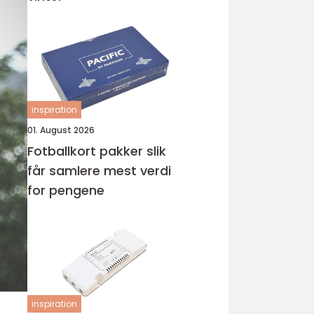
inspiration
01. August 2026
Fotballkort pakker slik
får samlere mest verdi
for pengene
inspiration