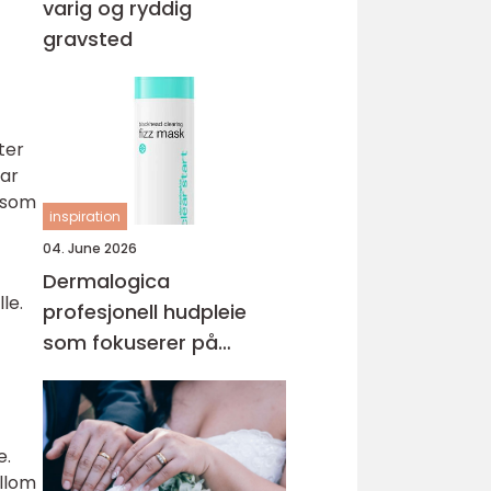
varig og ryddig
gravsted
ter
lar
r som
inspiration
04. June 2026
Dermalogica
le.
profesjonell hudpleie
som fokuserer på
hudhelse
e.
ellom