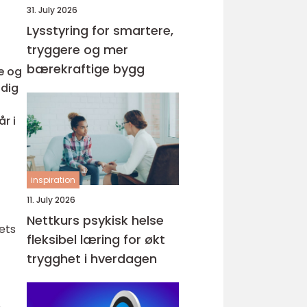
31. July 2026
Lysstyring for smartere,
tryggere og mer
bærekraftige bygg
e og
idig
r i
inspiration
11. July 2026
Nettkurs psykisk helse
ets
fleksibel læring for økt
trygghet i hverdagen