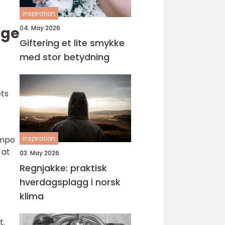
inspiration
04. May 2026
lge
Giftering et lite smykke
med stor betydning
ets
inspiration
ampo
 at
03. May 2026
Regnjakke: praktisk
hverdagsplagg i norsk
klima
t.