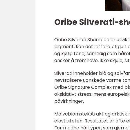
Oribe Silverati-s
Oribe Silverati Shampoo er utvikle
pigment, kan det lettere bli gult e
og kjølig tone, samtidig som håre
ønsker å fremheve, ikke skjule, sit
Silverati inneholder blå og sølvf
nøytralisere uønskede varme toner.
Oribe Signature Complex med bla
oksidativt stress, mens europeisk
påvirkninger.
Malveblomstekstrakt og arktisk r
elastisiteten. Resultatet er ofte
For modne hårtyper, som gjerne e