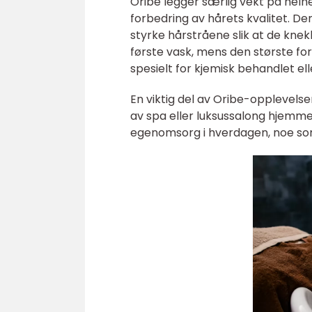
Oribe legger særlig vekt på helhe
forbedring av hårets kvalitet. Den
styrke hårstråene slik at de kne
første vask, mens den største for
spesielt for kjemisk behandlet elle
En viktig del av Oribe-opplevelse
av spa eller luksussalong hjemme 
egenomsorg i hverdagen, noe som 