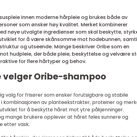
uspleie innen moderne hårpleie og brukes både av
tpersoner som ønsker høy kvalitet. Merket kombinerer
ed nøye utvalgte ingredienser som skal beskytte, styrk
er utviklet for å være skånsomme mot hodebunnen, samt
ts struktur og utseende. Mange beskriver Oribe som en
ot hudpleie, der både pleie, beskyttelse og velvære stå
raktive for flere hårtyper og behov.
e velger Oribe-shampoo
lig valg for frisører som ønsker forutsigbare og stabile
 i kombinasjonen av planteekstrakter, proteiner og merk
tviklet for å beskytte håret mot ytre påkjenninger.
og mange brukere opplever at håret føles sunnere og
e etter vask.