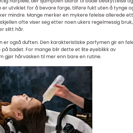
tlig hårpleie, der sjampoen bidrar til både beskyttelse o
 er utviklet for å bevare farge, tilføre fukt uten å tynge o
kker mindre. Mange merker en mykere følelse allerede et
skjellen ofte viser seg etter noen ukers regelmessig bruk,
r slitt hår.
n er også duften. Den karakteristiske parfymen gir en føl
på badet. For mange blir dette et lite øyeblikk av
gjør hårvasken til mer enn bare en rutine.