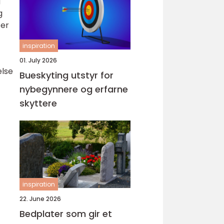
g
g
ter
inspiration
01. July 2026
else
Bueskyting utstyr for
nybegynnere og erfarne
skyttere
inspiration
22. June 2026
Bedplater som gir et