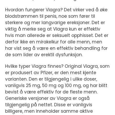
Hvordan fungerer Viagra? Det virker ved å øke
blodstrømmen til penis, noe som fører til
sterkere og mer langvarige ereksjoner. Det er
viktig å merke seg at Viagra kun er effektiv
hvis man allerede er seksuelt opphisset. Det er
derfor ikke en mirakelkur for alle menn, men
har vist seg å være en effektiv behandling for
de som lider av erektil dysfunksjon.
Hvilke typer Viagra finnes? Original Viagra, som
er produsert av Pfizer, er den mest kjente
varianten. Den er tilgjengelig i ulike doser,
vanligvis 25 mg, 50 mg og 100 mg, og har blitt
bevist å være effektiv for de fleste menn.
Generiske versjoner av Viagra er også
tilgjengelig på nettet. Disse er vanligvis
billigere, men inneholder samme aktive