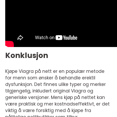
Konklusjon
Kjøpe Viagra på nett er en populær metode
for menn som ønsker å behandle erektil
dysfunksjon. Det finnes ulike typer og merker
tilgjengelig, inkludert original Viagra og
generiske versjoner. Mens kjøp på nettet kan
være praktisk og mer kostnadseffektivt, er det
viktig å være forsiktig med å kjøpe fra