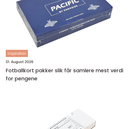
inspiration
01. August 2026
Fotballkort pakker slik får samlere mest verdi
for pengene