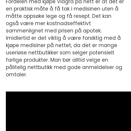
Fordelen med kjøpe Viagra på nett er at det er
en praktisk måte å få tak i medisinen uten å
måtte oppsøke lege og få resept. Det kan
også være mer kostnadseffektivt
sammenlignet med prisen på apotek.
Imidlertid er det viktig å være forsiktig med å
kjøpe medisiner på nettet, da det er mange
useriøse nettbutikker som selger potensielt
farlige produkter. Man bør alltid velge en
pålitelig nettbutikk med gode anmeldelser og
omtaler.