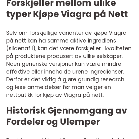
Forskjeller mellom ulike
typer Kjøpe Viagra på Nett
Selv om forskjellige varianter av kjøpe Viagra
på nett kan ha samme aktive ingrediens
(sildenafil), kan det være forskjeller i kvaliteten
på produktene produsert av ulike selskaper.
Noen generiske versjoner kan være mindre
effektive eller inneholde urene ingredienser.
Derfor er det viktig å gjøre grundig research
og lese anmeldelser før man velger en
nettbutikk for kjøp av Viagra på nett.
Historisk Gjennomgang av
Fordeler og Ulemper