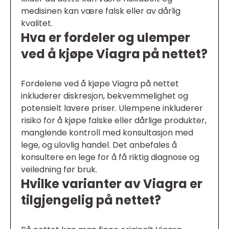
medisinen kan være falsk eller av dårlig
kvalitet.
Hva er fordeler og ulemper
ved å kjøpe Viagra på nettet?
Fordelene ved å kjøpe Viagra på nettet
inkluderer diskresjon, bekvemmelighet og
potensielt lavere priser. Ulempene inkluderer
risiko for å kjøpe falske eller dårlige produkter,
manglende kontroll med konsultasjon med
lege, og ulovlig handel. Det anbefales å
konsultere en lege for å få riktig diagnose og
veiledning før bruk.
Hvilke varianter av Viagra er
tilgjengelig på nettet?