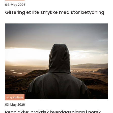
04. May 2026
Giftering et lite smykke med stor betydning
inspiration
03. May 2026
Regnjakke: praktisk hverdagsplagg i norsk