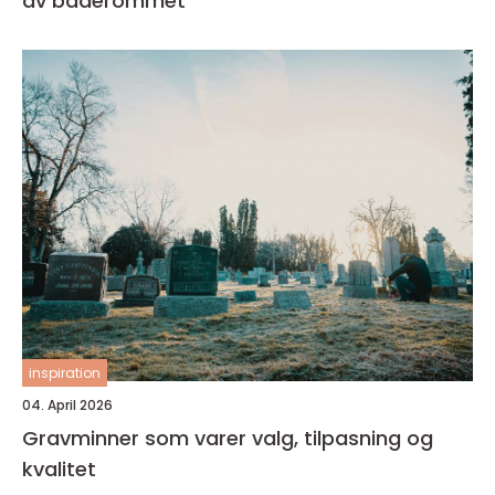
av baderommet
inspiration
04. April 2026
Gravminner som varer valg, tilpasning og
kvalitet