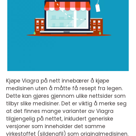
Kjøpe Viagra på nett innebærer å kjøpe
medisinen uten å måtte få resept fra legen.
Dette kan gjøres gjennom ulike nettsider som
tilbyr slike medisiner. Det er viktig å merke seg
at det finnes mange varianter av Viagra
tilgjengelig på nettet, inkludert generiske
versjoner som inneholder det samme
virkestoffet (sildenafil) som originalmedisinen.