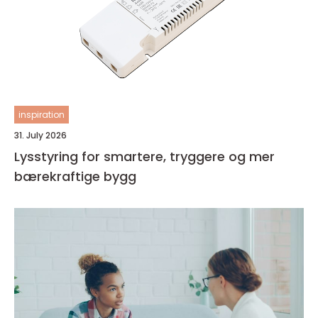
inspiration
31. July 2026
Lysstyring for smartere, tryggere og mer
bærekraftige bygg