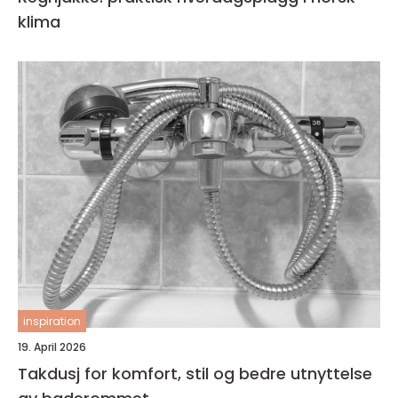
klima
inspiration
19. April 2026
Takdusj for komfort, stil og bedre utnyttelse