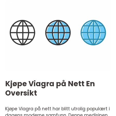
Kjøpe Viagra på Nett En
Oversikt
Kjøpe Viagra på nett har blitt utrolig populært i
dagens moderne samfunn. Denne medisinen