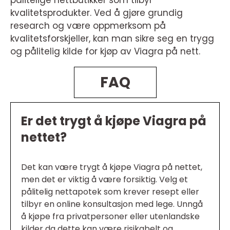
pålitelige nettbutikker som tilbyr
kvalitetsprodukter. Ved å gjøre grundig
research og være oppmerksom på
kvalitetsforskjeller, kan man sikre seg en trygg
og pålitelig kilde for kjøp av Viagra på nett.
FAQ
Er det trygt å kjøpe Viagra på
nettet?
Det kan være trygt å kjøpe Viagra på nettet,
men det er viktig å være forsiktig. Velg et
pålitelig nettapotek som krever resept eller
tilbyr en online konsultasjon med lege. Unngå
å kjøpe fra privatpersoner eller utenlandske
kilder da dette kan være risikabelt og