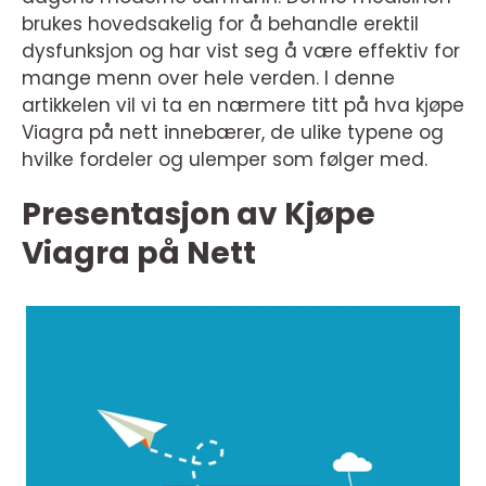
brukes hovedsakelig for å behandle erektil
dysfunksjon og har vist seg å være effektiv for
mange menn over hele verden. I denne
artikkelen vil vi ta en nærmere titt på hva kjøpe
Viagra på nett innebærer, de ulike typene og
hvilke fordeler og ulemper som følger med.
Presentasjon av Kjøpe
Viagra på Nett