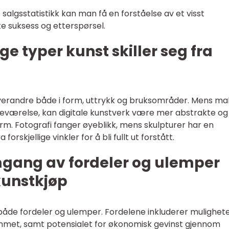
e salgsstatistikk kan man få en forståelse av et visst
ke suksess og etterspørsel.
ge typer kunst skiller seg fra
 hverandre både i form, uttrykk og bruksområder. Mens mal
tedeværelse, kan digitale kunstverk være mer abstrakte og
form. Fotografi fanger øyeblikk, mens skulpturer har en
orskjellige vinkler for å bli fullt ut forstått.
mgang av fordeler og ulemper
kunstkjøp
 både fordeler og ulemper. Fordelene inkluderer muligheten
jemmet, samt potensialet for økonomisk gevinst gjennom