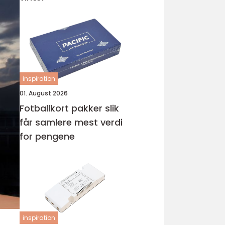
inspiration
01. August 2026
Fotballkort pakker slik
får samlere mest verdi
for pengene
inspiration