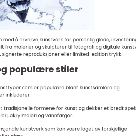
en med å erverve kunstverk for personlig glede, investerin
t fra malerier og skulpturer til fotografi og digitale kunst
signerte reproduksjoner eller limited-edition trykk.
g populære stiler
kunsttyper som er populære blant kunstsamlere og
r inkluderer:
est tradisjonelle formene for kunst og dekker et bredt spe
leri, akrylmaleri og vannfarger.
ensjonale kunstverk som kan være laget av forskjellige