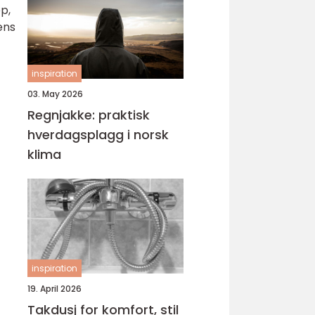
p,
ens
inspiration
03. May 2026
Regnjakke: praktisk
hverdagsplagg i norsk
klima
inspiration
19. April 2026
Takdusj for komfort, stil