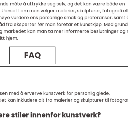
ende måte å uttrykke seg selv, og det kan være både en
. Uansett om man velger malerier, skulpturer, fotografi el
 å nøye vurdere ens personlige smak og preferanser, samt 
råd fra eksperter før man foretar et kunstkjøp. Med grund
 og markedet kan man ta mer informerte beslutninger og 
itt hjem.
FAQ
sisen med å erverve kunstverk for personlig glede,
et kan inkludere alt fra malerier og skulpturer til fotograf
e stiler innenfor kunstverk?