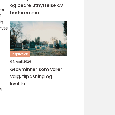
og bedre utnyttelse av
ler
baderommet
å
ig
nyte
inspiration
04. April 2026
Gravminner som varer
valg, tilpasning og
kvalitet
i