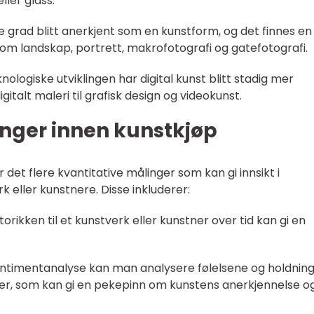
ller glass.
de grad blitt anerkjent som en kunstform, og det finnes en
 som landskap, portrett, makrofotografi og gatefotografi.
nologiske utviklingen har digital kunst blitt stadig mer
gitalt maleri til grafisk design og videokunst.
inger innen kunstkjøp
det flere kvantitative målinger som kan gi innsikt i
rk eller kunstnere. Disse inkluderer:
istorikken til et kunstverk eller kunstner over tid kan gi en
ntimentanalyse kan man analysere følelsene og holdnin
rter, som kan gi en pekepinn om kunstens anerkjennelse o