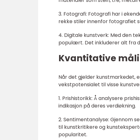
materialer som stein, tre, metall e
3. Fotografi: Fotografi har i øken
rekke stiler innenfor fotografiet
4. Digitale kunstverk: Med den tek
populært. Det inkluderer alt fra di
Kvantitative mål
Når det gjelder kunstmarkedet, er 
vekstpotensialet til visse kunstve
1. Prishistorikk: Å analysere prish
indikasjon på deres verdiøkning.
2. Sentimentanalyse: Gjennom se
til kunstkritikere og kunstekspe
popularitet.