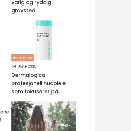
varig og ryddig
gravsted
inspiration
04. June 2026
Dermalogica
profesjonell hudpleie
som fokuserer på
hudhelse
gene
g