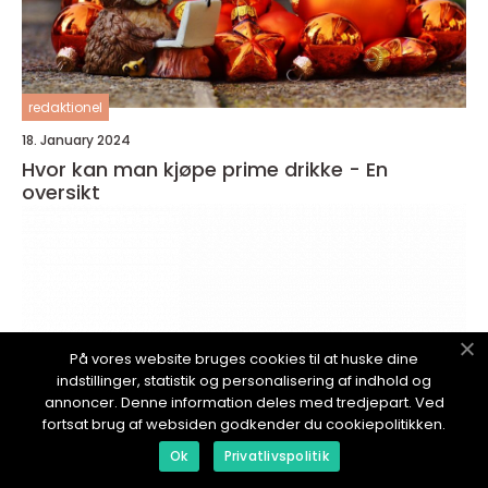
redaktionel
18. January 2024
Hvor kan man kjøpe prime drikke - En
oversikt
På vores website bruges cookies til at huske dine
indstillinger, statistik og personalisering af indhold og
annoncer. Denne information deles med tredjepart. Ved
fortsat brug af websiden godkender du cookiepolitikken.
Ok
Privatlivspolitik