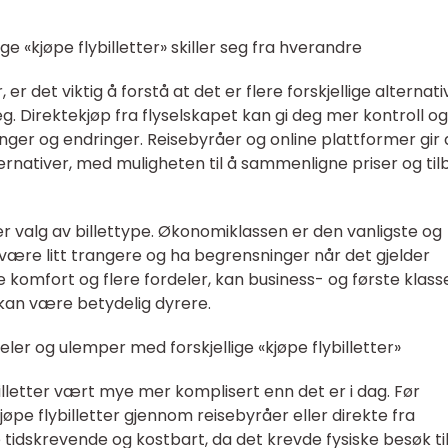
ge «kjøpe flybilletter» skiller seg fra hverandre
, er det viktig å forstå at det er flere forskjellige alternati
g. Direktekjøp fra flyselskapet kan gi deg mer kontroll og
illinger og endringer. Reisebyråer og online plattformer gir
ernativer, med muligheten til å sammenligne priser og til
er valg av billettype. Økonomiklassen er den vanligste og
 være litt trangere og ha begrensninger når det gjelder
 komfort og flere fordeler, kan business- og første klass
kan være betydelig dyrere.
ler og ulemper med forskjellige «kjøpe flybilletter»
billetter vært mye mer komplisert enn det er i dag. Før
kjøpe flybilletter gjennom reisebyråer eller direkte fra
tidskrevende og kostbart, da det krevde fysiske besøk ti