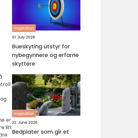
inspiration
01. July 2026
Bueskyting utstyr for
nybegynnere og erfarne
skyttere
å
troll
 og
inspiration
ne er
22. June 2026
 litt
Bedplater som gir et
edre