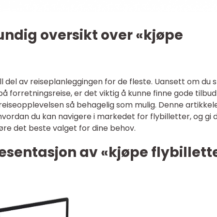
undig oversikt over «kjøpe
ell del av reiseplanleggingen for de fleste. Uansett om du s
 på forretningsreise, er det viktig å kunne finne gode tilbu
e reiseopplevelsen så behagelig som mulig. Denne artikkele
hvordan du kan navigere i markedet for flybilletter, og gi 
jøre det beste valget for dine behov.
sentasjon av «kjøpe flybillett