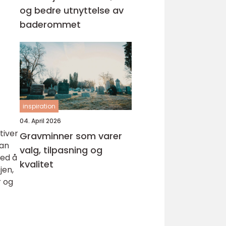
og bedre utnyttelse av
baderommet
inspiration
04. April 2026
tiver
Gravminner som varer
kan
valg, tilpasning og
Ved å
kvalitet
jen,
r og