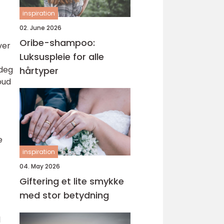
inspiration
02. June 2026
Oribe-shampoo:
ver
Luksuspleie for alle
 deg
hårtyper
bud
e
inspiration
04. May 2026
Giftering et lite smykke
med stor betydning
l