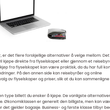
r, er det flere forskjellige alternativer å velge mellom. Det
il kjøpe direkte fra flyselskapet eller gjennom et reisebyr
 kjøp fra flyselskapet kan være praktisk, da du har full kon
ndringer. På den annen side kan reisebyråer og online
valg av flyselskaper og priser, slik at du kan sammenligne
en type billett du ønsker å kjøpe. De vanligste alternative
e. Økonomiklassen er generelt den billigste, men kan være
det gjelder bagasje. Business- og første klasse tilbyr b