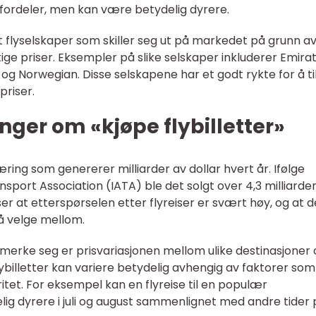
fordeler, men kan være betydelig dyrere.
et flyselskaper som skiller seg ut på markedet på grunn av
ge priser. Eksempler på slike selskaper inkluderer Emirat
 og Norwegian. Disse selskapene har et godt rykte for å ti
priser.
nger om «kjøpe flybilletter»
ring som genererer milliarder av dollar hvert år. Ifølge
ransport Association (IATA) ble det solgt over 4,3 milliarde
viser at etterspørselen etter flyreiser er svært høy, og at d
 å velge mellom.
 merke seg er prisvariasjonen mellom ulike destinasjoner
lybilletter kan variere betydelig avhengig av faktorer som
ritet. For eksempel kan en flyreise til en populær
g dyrere i juli og august sammenlignet med andre tider 