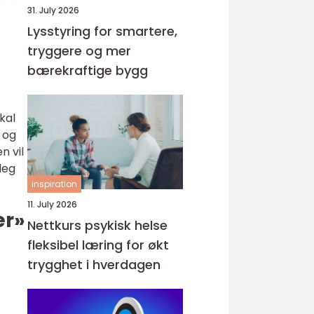
31. July 2026
Lysstyring for smartere,
tryggere og mer
bærekraftige bygg
kal
d og
n vil
deg
inspiration
11. July 2026
er»
Nettkurs psykisk helse
fleksibel læring for økt
trygghet i hverdagen