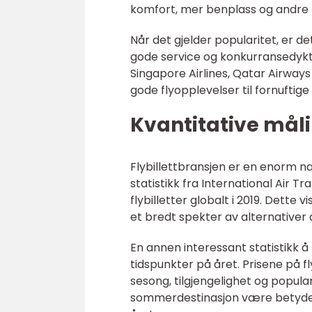
komfort, mer benplass og andre 
Når det gjelder popularitet, er d
gode service og konkurransedykti
Singapore Airlines, Qatar Airways
gode flyopplevelser til fornuftige 
Kvantitative måli
Flybillettbransjen er en enorm næ
statistikk fra International Air T
flybilletter globalt i 2019. Dette 
et bredt spekter av alternativer
En annen interessant statistikk å
tidspunkter på året. Prisene på f
sesong, tilgjengelighet og popula
sommerdestinasjon være betydeli