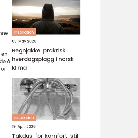
inne
inspiration
03. May 2026
Regnjakke: praktisk
l en
hverdagsplagg i norsk
de å
klima
for
inspiration
19. April 2026
Takdusj for komfort, stil