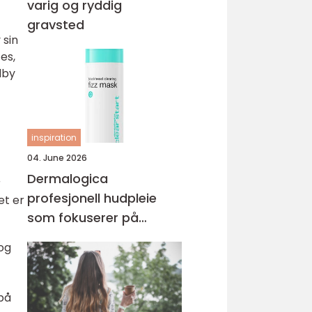
varig og ryddig
gravsted
 sin
es,
lby
inspiration
04. June 2026
Dermalogica
r
profesjonell hudpleie
et er
som fokuserer på
hudhelse
 og
på