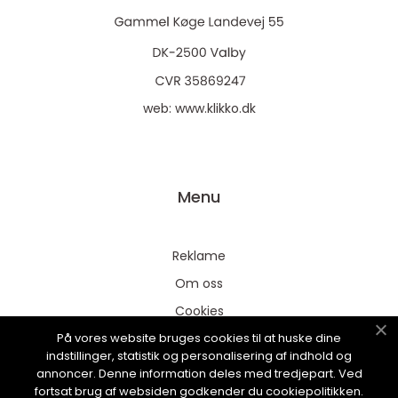
web:
www.klikko.dk
Menu
Reklame
Om oss
Cookies
På vores website bruges cookies til at huske dine
Kontakt Oss
indstillinger, statistik og personalisering af indhold og
Sitemap
annoncer. Denne information deles med tredjepart. Ved
fortsat brug af websiden godkender du cookiepolitikken.