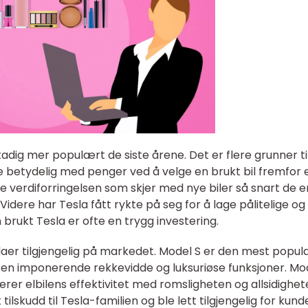
tadig mer populært de siste årene. Det er flere grunner ti
re betydelig med penger ved å velge en brukt bil fremfor 
e verdiforringelsen som skjer med nye biler så snart de e
 Videre har Tesla fått rykte på seg for å lage pålitelige og
n brukt Tesla er ofte en trygg investering.
slaer tilgjengelig på markedet. Model S er den mest popu
r en imponerende rekkevidde og luksuriøse funksjoner. Mo
r elbilens effektivitet med romsligheten og allsidighete
 tilskudd til Tesla-familien og ble lett tilgjengelig for kund