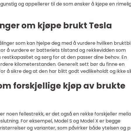
gunstig og appellerer til de som ønsker å kjøpe en rimeli
nger om kjøpe brukt Tesla
ålinger som kan hjelpe deg med å vurdere hvilken bruktbi
ktor å vurdere er batteriets tilstand og rekkevidden som
ts restkapasitet og sørg for at den passer dine behov. En
rdere kilometerstanden. Generelt sett bør du finne en
r å sikre deg at den har blitt godt vedlikeholdt og ikke sli
om forskjellige kjøp av brukte
r noen fellestrekk, er det også en rekke forskjeller mel
slutning. For eksempel, Model S og Model X er begge
teristørrelser og varianter, som påvirker både ytelsen og p