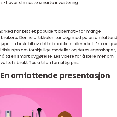
sikt over din neste smarte investering
marked har blitt et populært alternativ for mange
forbrukere. Denne artikkelen tar deg med på en omfatten
øpe en bruktbil av dette ikoniske elbilmerket. Fra en gru
il diskusjon om forskjellige modeller og deres egenskaper, g
r å ta en smart avgjørelse. Les videre for å lære mer om
litets brukt Tesla til en fornuftig pris.
a En omfattende presentasjon