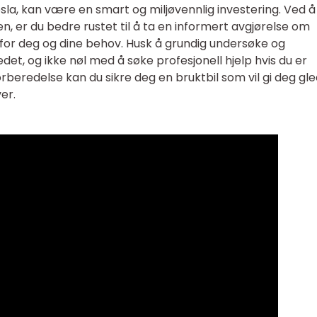
Tesla, kan være en smart og miljøvennlig investering. Ved å
, er du bedre rustet til å ta en informert avgjørelse om
 for deg og dine behov. Husk å grundig undersøke og
t, og ikke nøl med å søke profesjonell hjelp hvis du er
orberedelse kan du sikre deg en bruktbil som vil gi deg gl
er.