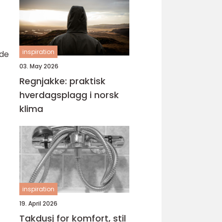
inspiration
ede
03. May 2026
Regnjakke: praktisk
hverdagsplagg i norsk
klima
inspiration
19. April 2026
Takdusj for komfort, stil