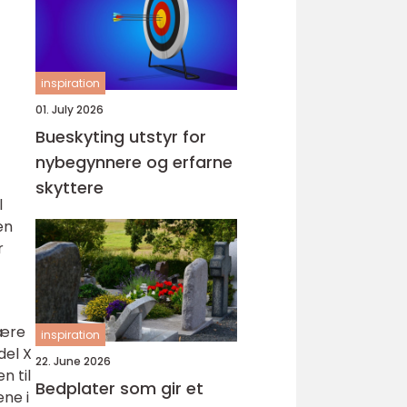
inspiration
01. July 2026
Bueskyting utstyr for
nybegynnere og erfarne
skyttere
l
en
r
lære
inspiration
del X
22. June 2026
n til
Bedplater som gir et
ene i