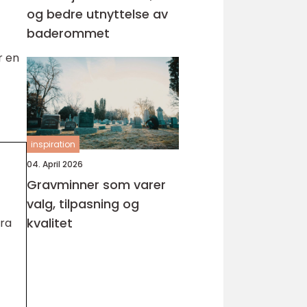
og bedre utnyttelse av
baderommet
r en
inspiration
04. April 2026
Gravminner som varer
valg, tilpasning og
kvalitet
tra