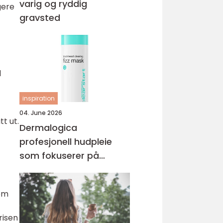
varig og ryddig
gere
gravsted
l
inspiration
04. June 2026
tt ut.
Dermalogica
profesjonell hudpleie
som fokuserer på
hudhelse
lom
risen