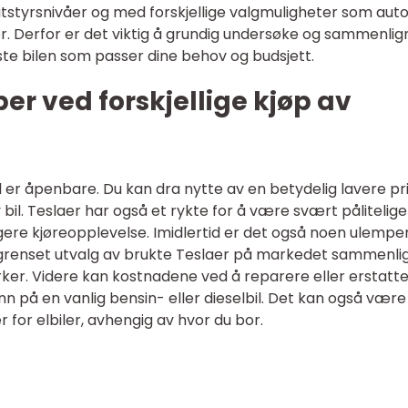
utstyrsnivåer og med forskjellige valgmuligheter som auto
r. Derfor er det viktig å grundig undersøke og sammenlig
este bilen som passer dine behov og budsjett.
er ved forskjellige kjøp av
 er åpenbare. Du kan dra nytte av en betydelig lavere pr
il. Teslaer har også et rykte for å være svært pålitelige
gere kjøreopplevelse. Imidlertid er det også noen ulempe
begrenset utvalg av brukte Teslaer på markedet sammenli
r. Videre kan kostnadene ved å reparere eller erstatt
n på en vanlig bensin- eller dieselbil. Det kan også være
r for elbiler, avhengig av hvor du bor.