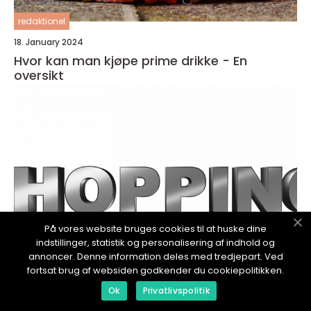
redaktionel
18. January 2024
Hvor kan man kjøpe prime drikke - En
oversikt
På vores website bruges cookies til at huske dine
indstillinger, statistik og personalisering af indhold og
annoncer. Denne information deles med tredjepart. Ved
fortsat brug af websiden godkender du cookiepolitikken.
redaktionel
Ok
Privatlivspolitik