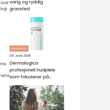
varig og ryddig
 Golf
gravsted
logi
inspiration
04. June 2026
Dermalogica
ene.
profesjonell hudpleie
rukte
som fokuserer på
hudhelse