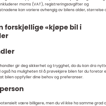
nkluderer moms (VAT), registreringsavgifter og
stnadene kan variere avhengig av bilens alder, størrelse 
 forskjellige «kjøpe bil i
der
ndler
orhandler gir deg sikkerhet og trygghet, da du kan dra nytt
 også ha muligheten til å prøvekjøre bilen før du foretar 
e at bilen oppfyller dine behov og preferanser.
tperson
potensielt være billigere, men du vil ikke ha samme grad 