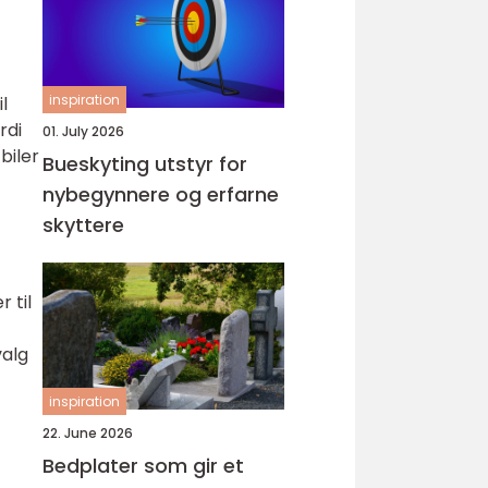
inspiration
l
rdi
01. July 2026
biler
Bueskyting utstyr for
nybegynnere og erfarne
skyttere
 til
valg
inspiration
22. June 2026
Bedplater som gir et