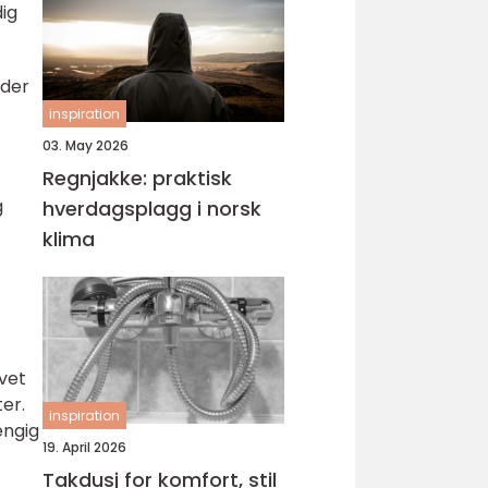
ig
oder
inspiration
03. May 2026
Regnjakke: praktisk
g
hverdagsplagg i norsk
klima
ovet
ter.
inspiration
engig
19. April 2026
Takdusj for komfort, stil