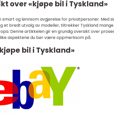
kt over «kjøpe bil i Tyskland»
en smart og lønnsom avgjørelse for privatpersoner. Med si
og et bredt utvalg av modeller, tiltrekker Tyskland mange
uropa. Denne artikkelen gir en grundig oversikt over prose
e ulike aspektene du bør være oppmerksom på.
kjøpe bil i Tyskland»