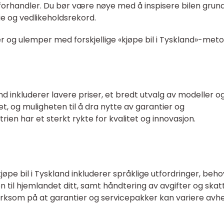
forhandler. Du bør være nøye med å inspisere bilen grund
ie og vedlikeholdsrekord.
r og ulemper med forskjellige «kjøpe bil i Tyskland»-met
nd inkluderer lavere priser, et bredt utvalg av modeller o
et, og muligheten til å dra nytte av garantier og
rien har et sterkt rykte for kvalitet og innovasjon.
øpe bil i Tyskland inkluderer språklige utfordringer, beh
n til hjemlandet ditt, samt håndtering av avgifter og skat
rksom på at garantier og servicepakker kan variere avh