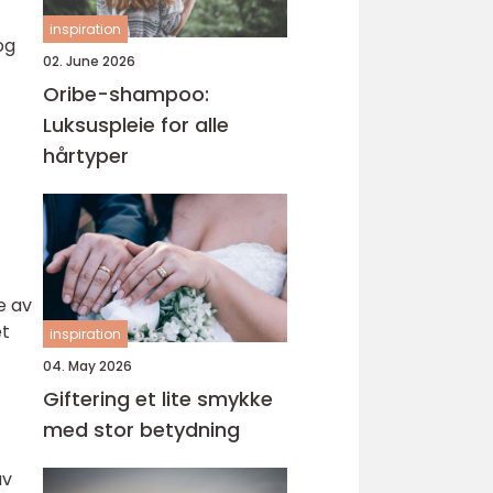
inspiration
og
02. June 2026
Oribe-shampoo:
Luksuspleie for alle
hårtyper
e av
et
inspiration
04. May 2026
Giftering et lite smykke
med stor betydning
av