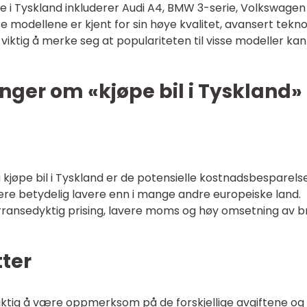
e i Tyskland inkluderer Audi A4, BMW 3-serie, Volkswagen
 modellene er kjent for sin høye kvalitet, avansert tekno
 viktig å merke seg at populariteten til visse modeller kan
nger om «kjøpe bil i Tyskland»
 kjøpe bil i Tyskland er de potensielle kostnadsbesparels
være betydelig lavere enn i mange andre europeiske land.
rransedyktig prising, lavere moms og høy omsetning av b
tter
 viktig å være oppmerksom på de forskjellige avgiftene og