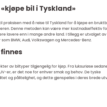
«kjøpe bil i Tyskland»
til praksisen med å reise til Tyskland for å kjøpe en bruktbi
andleren. Denne metoden kan være mer kostnadseffektiv fo
re lavere enn i mange andre land. I tillegg er utvalget av 
r som BMW, Audi, Volkswagen og Mercedes-Benz.
 finnes
ter av biltyper tilgjengelig for kjøp. Fra luksuriøse sedaner
 SUV-er, er det noe for enhver smak og behov. De tyske
itet og pålitelighet, og dette gjenspeiles i deres brede ut