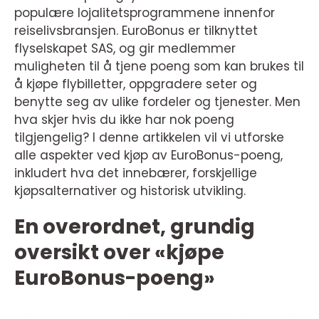
populære lojalitetsprogrammene innenfor
reiselivsbransjen. EuroBonus er tilknyttet
flyselskapet SAS, og gir medlemmer
muligheten til å tjene poeng som kan brukes til
å kjøpe flybilletter, oppgradere seter og
benytte seg av ulike fordeler og tjenester. Men
hva skjer hvis du ikke har nok poeng
tilgjengelig? I denne artikkelen vil vi utforske
alle aspekter ved kjøp av EuroBonus-poeng,
inkludert hva det innebærer, forskjellige
kjøpsalternativer og historisk utvikling.
En overordnet, grundig
oversikt over «kjøpe
EuroBonus-poeng»