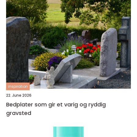
inspiration
22. June 2026
Bedplater som gir et varig og ryddig
gravsted