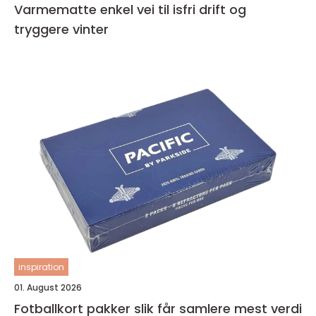
Varmematte enkel vei til isfri drift og
tryggere vinter
inspiration
01. August 2026
Fotballkort pakker slik får samlere mest verdi