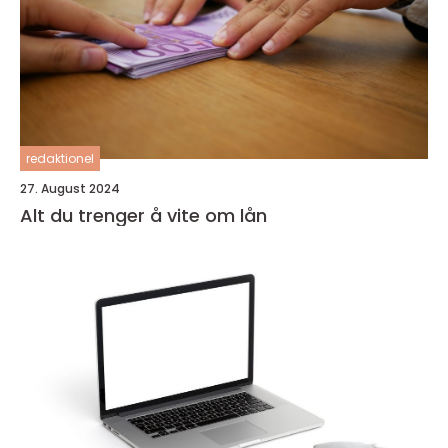
redaktionel
27. August 2024
Alt du trenger å vite om lån