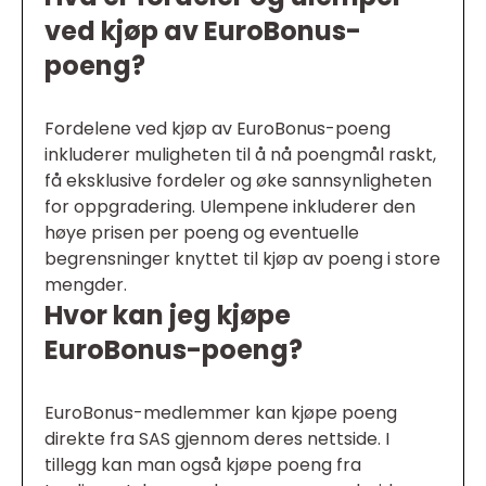
ved kjøp av EuroBonus-
poeng?
Fordelene ved kjøp av EuroBonus-poeng
inkluderer muligheten til å nå poengmål raskt,
få eksklusive fordeler og øke sannsynligheten
for oppgradering. Ulempene inkluderer den
høye prisen per poeng og eventuelle
begrensninger knyttet til kjøp av poeng i store
mengder.
Hvor kan jeg kjøpe
EuroBonus-poeng?
EuroBonus-medlemmer kan kjøpe poeng
direkte fra SAS gjennom deres nettside. I
tillegg kan man også kjøpe poeng fra