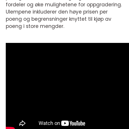
fordeler og øke mulighetene for oppgradering.
Ulempene inkluderer den høye prisen per
poeng og begrensninger knyttet til kjøp av
poeng i store mengder.