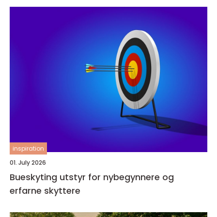
inspiration
01. July 2026
Bueskyting utstyr for nybegynnere og
erfarne skyttere