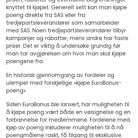
knyttet til kjøpet. Generelt sett kan man kjøpe
poeng direkte fra SAS eller fra
tredjepartsleverandører som samarbeider
med SAS. Noen tredjepartsleverandører tilbyr
kampanjer og rabatter, mens andre har faste
priser. Det er viktig å undersøke grundig før
man tar avgjørelsen om hvor man skal kjøpe
poengene fra.
En historisk gjennomgang av fordeler og
ulemper med forskjellige «kjøpe EuroBonus-
poeng»
Siden EuroBonus ble lansert, har muligheten til
å kjøpe poeng vært både en velsignelse og en
forbannelse for medlemmene. Fordelene med
kjøp av poeng inkluderer muligheten til å nå
poengmålene raskt, få tilgang til eksklusive