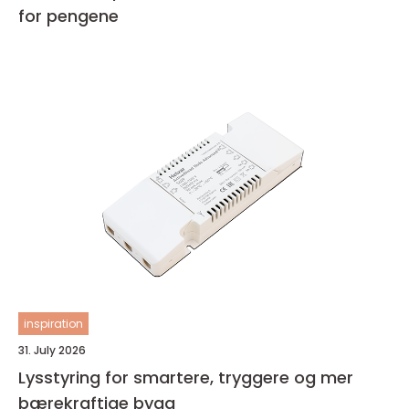
for pengene
inspiration
31. July 2026
Lysstyring for smartere, tryggere og mer
bærekraftige bygg