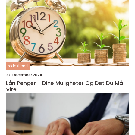
redaktionel
27. December 2024
Lån Penger - Dine Muligheter Og Det Du Må
Vite