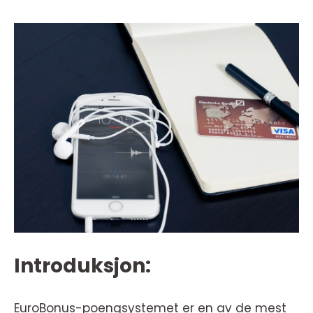
Introduksjon:
EuroBonus-poengsystemet er en av de mest