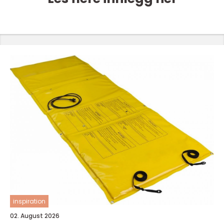
inspiration
02. August 2026