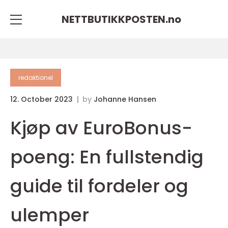
NETTBUTIKKPOSTEN.
no
redaktionel
12. October 2023
by
Johanne Hansen
Kjøp av EuroBonus-
poeng: En fullstendig
guide til fordeler og
ulemper