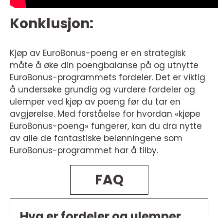
Konklusjon:
Kjøp av EuroBonus-poeng er en strategisk
måte å øke din poengbalanse på og utnytte
EuroBonus-programmets fordeler. Det er viktig
å undersøke grundig og vurdere fordeler og
ulemper ved kjøp av poeng før du tar en
avgjørelse. Med forståelse for hvordan «kjøpe
EuroBonus-poeng» fungerer, kan du dra nytte
av alle de fantastiske belønningene som
EuroBonus-programmet har å tilby.
FAQ
Hva er fordeler og ulemper