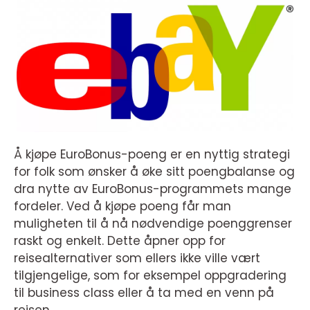
Å kjøpe EuroBonus-poeng er en nyttig strategi
for folk som ønsker å øke sitt poengbalanse og
dra nytte av EuroBonus-programmets mange
fordeler. Ved å kjøpe poeng får man
muligheten til å nå nødvendige poenggrenser
raskt og enkelt. Dette åpner opp for
reisealternativer som ellers ikke ville vært
tilgjengelige, som for eksempel oppgradering
til business class eller å ta med en venn på