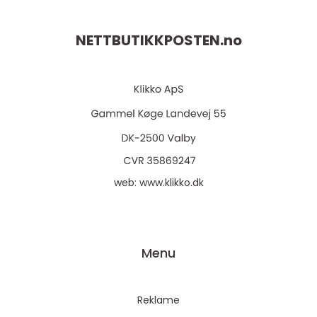
NETTBUTIKKPOSTEN.
no
web:
www.klikko.dk
Menu
Reklame