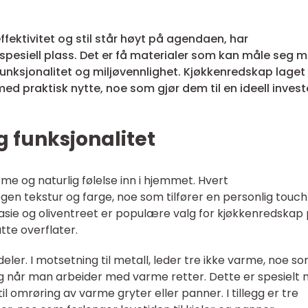
ffektivitet og stil står høyt på agendaen, har
 spesiell plass. Det er få materialer som kan måle seg 
 funksjonalitet og miljøvennlighet. Kjøkkenredskap laget
ed praktisk nytte, noe som gjør dem til en ideell invest
g funksjonalitet
me og naturlig følelse inn i hjemmet. Hvert
en tekstur og farge, noe som tilfører en personlig touch 
asie og oliventreet er populære valg for kjøkkenredskap
tte overflater.
deler. I motsetning til metall, leder tre ikke varme, noe s
ng når man arbeider med varme retter. Dette er spesielt n
il omrøring av varme gryter eller panner. I tillegg er tre