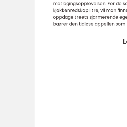
matlagingsopplevelsen. For de so
kjøkkenredskap i tre, vil man fin
oppdage treets sjarmerende egen
bærer den tidløse appellen som b
L