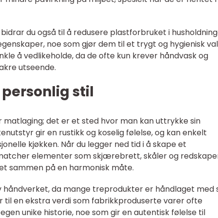
 bidrar du også til å redusere plastforbruket i husholdning
 egenskaper, noe som gjør dem til et trygt og hygienisk va
nkle å vedlikeholde, da de ofte kun krever håndvask og
 vakre utseende.
 personlig stil
or matlaging; det er et sted hvor man kan uttrykke sin
enutstyr gir en rustikk og koselig følelse, og kan enkelt
onelle kjøkken. Når du legger ned tid i å skape et
tcher elementer som skjærebrett, skåler og redskaper
enet sammen på en harmonisk måte.
v håndverket, da mange treprodukter er håndlaget med 
 til en ekstra verdi som fabrikkproduserte varer ofte
egen unike historie, noe som gir en autentisk følelse til