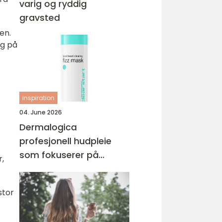
varig og ryddig
gravsted
en.
lg på
inspiration
04. June 2026
Dermalogica
profesjonell hudpleie
som fokuserer på
,
hudhelse
stor