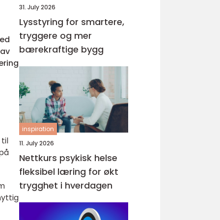
31. July 2026
Lysstyring for smartere,
tryggere og mer
med
bærekraftige bygg
 av
ering
inspiration
til
11. July 2026
 på
Nettkurs psykisk helse
fleksibel læring for økt
trygghet i hverdagen
om
yttig