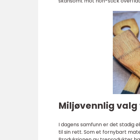
skånsomt mot non-stick overflater
Miljøvennlig valg
I dagens samfunn er det stadig ø
til sin rett. Som et fornybart mate
Produksjonen av treprodukter har 