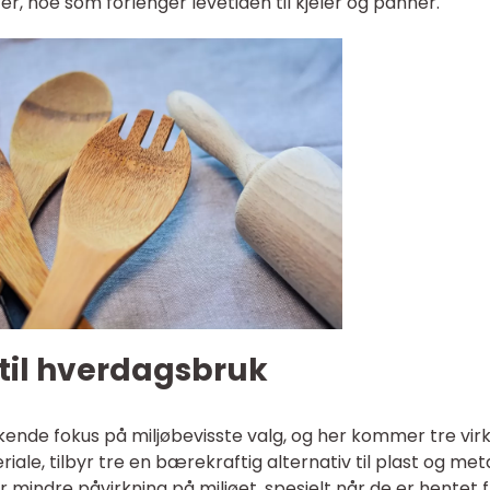
, noe som forlenger levetiden til kjeler og panner.
 til hverdagsbruk
kende fokus på miljøbevisste valg, og her kommer tre virk
riale, tilbyr tre en bærekraftig alternativ til plast og meta
mindre påvirkning på miljøet, spesielt når de er hentet 