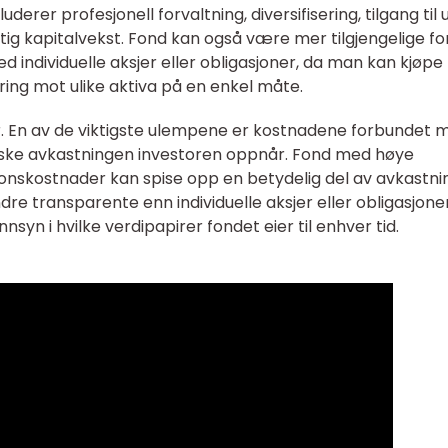
derer profesjonell forvaltning, diversifisering, tilgang til u
tig kapitalvekst. Fond kan også være mer tilgjengelige fo
individuelle aksjer eller obligasjoner, da man kan kjøpe
ing mot ulike aktiva på en enkel måte.
er. En av de viktigste ulempene er kostnadene forbundet 
iske avkastningen investoren oppnår. Fond med høye
jonskostnader kan spise opp en betydelig del av avkastn
re transparente enn individuelle aksjer eller obligasjoner
innsyn i hvilke verdipapirer fondet eier til enhver tid.