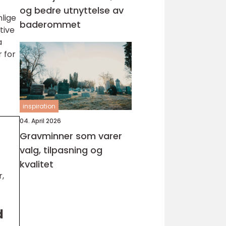
og bedre utnyttelse av
nlige
baderommet
tive
a
 for
inspiration
04. April 2026
Gravminner som varer
valg, tilpasning og
kvalitet
r,
d