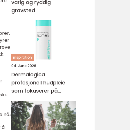
yere
varig og ryddig
gravsted
orer.
byrer
prøve
kk
inspiration
04. June 2026
Dermalogica
er
profesjonell hudpleie
a
som fokuserer på
iske
hudhelse
e nå»
r å