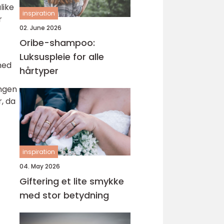
like
inspiration
r
02. June 2026
Oribe-shampoo:
Luksuspleie for alle
med
hårtyper
ingen
, da
inspiration
04. May 2026
Giftering et lite smykke
med stor betydning