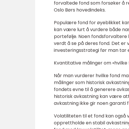
forvaltede fond som forsøker å re
Oslo Børs hovedindeks.
Populære fond for øyeblikket ka
kan være lurt å vurdere både nasj
portefølje. Noen fondsforvaltere
verdt å se på deres fond. Det er v
investeringsstrategi før man tar 
Kvantitative målinger om «hvilke 
Når man vurderer hvilke fond man 
målinger som historisk avkastning,
fondets evne til å generere avkas
historisk avkastning kan være at
avkastning ikke gir noen garanti f
Volatiliteten til et fond kan også
opprettholde en stabil avkastning