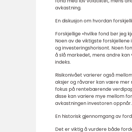
fond med lav volatilitet, mens and
avkastning.
En diskusjon om hvordan forskjelli
Forskjellige «hvilke fond bør jeg 
Noen av de viktigste forskjellene 
og investeringshorisont. Noen fo
å slå markedet, mens andre kan v
indeks.
Risikonivået varierer også mello
aksjer og råvarer kan være mer ri
fokus på rentebærende verdipapire
disse kan variere mye mellom fors
avkastningen investoren oppnår.
En historisk gjennomgang av forde
Det er viktig å vurdere både for