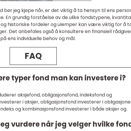
 bør jeg kjøpe nå», er det viktig å ta hensyn til ens perso
. En grundig forståelse av de ulike fondstypene, kvantita
 og historiske fordeler og ulemper kan være viktig for å t
er. Det anbefales også å konsultere en finansiell rådgiver
 på ens individuelle behov og mål.
FAQ
re typer fond man kan investere i?
uderer aksjefond, obligasjonsfond, indeksfond og
esterer i aksjer, obligasjonsfond investerer i obligasjone
indeks og kombinasjonsfond investerer i både aksjer og
jeg vurdere når jeg velger hvilke fon