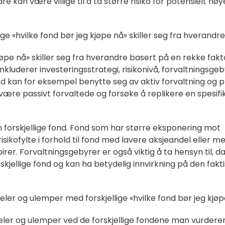
re kan være villige til å ta større risiko for potensielt hø
ge «hvilke fond bør jeg kjøpe nå» skiller seg fra hverandre
kjøpe nå» skiller seg fra hverandre basert på en rekke fakt
inkluderer investeringsstrategi, risikonivå, forvaltningsge
nd kan for eksempel benytte seg av aktiv forvaltning og 
ære passivt forvaltede og forsøke å replikere en spesifi
m forskjellige fond. Fond som har større eksponering mot
sikofylte i forhold til fond med lavere aksjeandel eller m
r. Forvaltningsgebyrer er også viktig å ta hensyn til, d
kjellige fond og kan ha betydelig innvirkning på den fakt
ler og ulemper med forskjellige «hvilke fond bør jeg kjøp
deler og ulemper ved de forskjellige fondene man vurdere