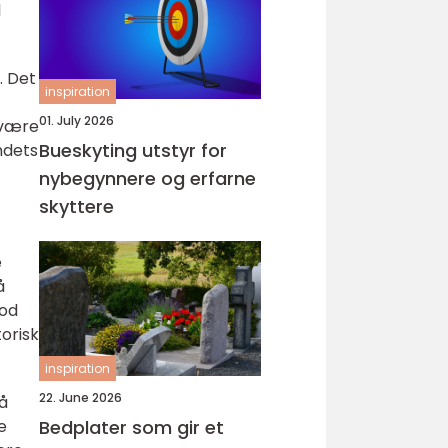
l
. Det
inspiration
01. July 2026
 være
Bueskyting utstyr for
ndets
nybegynnere og erfarne
skyttere
e
å
god
orisk
inspiration
22. June 2026
 å
e
Bedplater som gir et