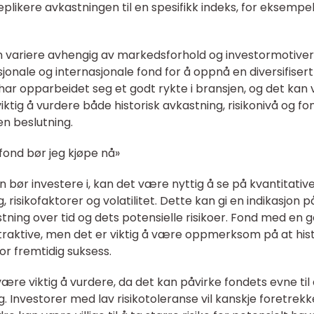
plikere avkastningen til en spesifikk indeks, for eksempe
n variere avhengig av markedsforhold og investormotiver
onale og internasjonale fond for å oppnå en diversifisert
 har opparbeidet seg et godt rykte i bransjen, og det kan
iktig å vurdere både historisk avkastning, risikonivå og fo
en beslutning.
fond bør jeg kjøpe nå»
bør investere i, kan det være nyttig å se på kvantitativ
 risikofaktorer og volatilitet. Dette kan gi en indikasjon p
tning over tid og dets potensielle risikoer. Fond med en 
traktive, men det er viktig å være oppmerksom på at hist
or fremtidig suksess.
 være viktig å vurdere, da det kan påvirke fondets evne til
. Investorer med lav risikotoleranse vil kanskje foretrekk