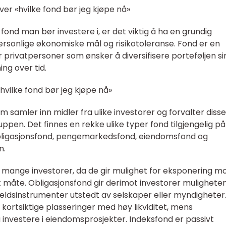
ver «hvilke fond bør jeg kjøpe nå»
fond man bør investere i, er det viktig å ha en grundig
rsonlige økonomiske mål og risikotoleranse. Fond er en
 privatpersoner som ønsker å diversifisere porteføljen si
ng over tid.
vilke fond bør jeg kjøpe nå»
 samler inn midler fra ulike investorer og forvalter disse
pen. Det finnes en rekke ulike typer fond tilgjengelig på
obligasjonsfond, pengemarkedsfond, eiendomsfond og
n.
 mange investorer, da de gir mulighet for eksponering m
 måte. Obligasjonsfond gir derimot investorer muligheten 
gjeldsinstrumenter utstedt av selskaper eller myndigheter
rtsiktige plasseringer med høy likviditet, mens
 investere i eiendomsprosjekter. Indeksfond er passivt