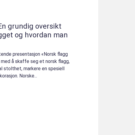
En grundig oversikt
agget og hvordan man
tende presentasjon «Norsk flagg
n med å skaffe seg et norsk flagg,
al stolthet, markere en spesiell
orasjon. Norske...