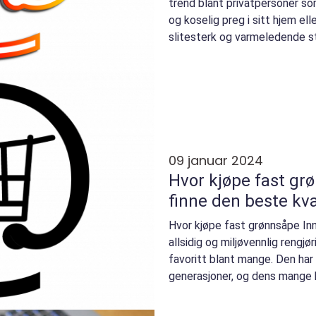
trend blant privatpersoner so
og koselig preg i sitt hjem ell
slitesterk og varmeledende st
09 januar 2024
Hvor kjøpe fast grø
finne den beste kva
Hvor kjøpe fast grønnsåpe Inn
allsidig og miljøvennlig rengjø
favoritt blant mange. Den har 
generasjoner, og dens mange b
uunnværlig prod...