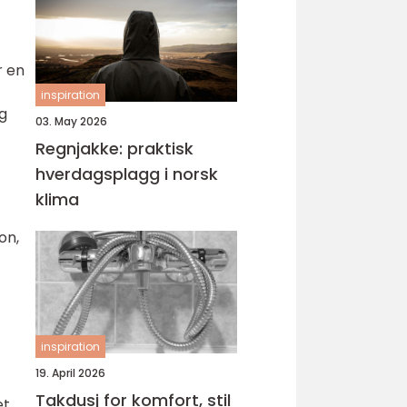
r en
inspiration
og
03. May 2026
Regnjakke: praktisk
hverdagsplagg i norsk
klima
on,
inspiration
19. April 2026
Takdusj for komfort, stil
et