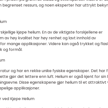
n begrenset ressurs, og noen eksperter har uttrykt beky
lium
skjellige kjøpe helium. En av de viktigste forskjellene er
m av høy kvalitet har høy renhet og lavt innhold av
 for mange applikasjoner. Videre kan også trykket og fla
k og formål.
ium
tur og har en rekke unike fysiske egenskaper. Det har f
te gjør det lettere enn luft. Helium er også kjent for sin 
ngsevne. Disse egenskapene gjør helium til et attraktivt 
apelige applikasjoner.
 ved Kjøpe Helium