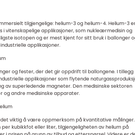
mmersielt tilgjengelige: helium-3 og helium-4. Helium-3 e
es i vitenskapelige applikasjoner, som nukleærmedisin og
gste isotopen og er mest kjent for sitt bruk i ballonger 
industrielle applikasjoner.
ium
nger og fester, der det gir oppdrift til ballongene. I tillegg
industrielle applikasjoner som flytende naturgassproduksj
ling av superledende magneter. Den medisinske sektoren
rer og andre medisinske apparater.
Helium
er det viktig å være oppmerksom på kvantitative målinger.
per kubikkfot eller liter, tilgjengeligheten av helium på
 i prisen på grunn av tilbud og etterspørsel. Videre er d