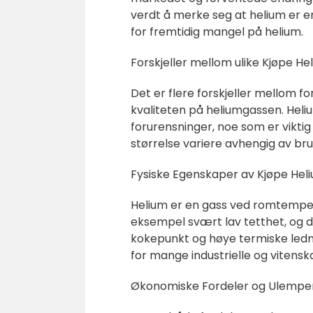
verdt å merke seg at helium er e
for fremtidig mangel på helium.
Forskjeller mellom ulike Kjøpe He
Det er flere forskjeller mellom for
kvaliteten på heliumgassen. Heliu
forurensninger, noe som er viktig
størrelse variere avhengig av bru
Fysiske Egenskaper av Kjøpe Hel
Helium er en gass ved romtempera
eksempel svært lav tetthet, og det
kokepunkt og høye termiske ledni
for mange industrielle og vitensk
Økonomiske Fordeler og Ulemper