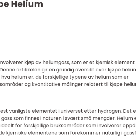
øpe Helium
involverer kjøp av heliumgass, som er et kjemisk elemen
nne artikkelen gir en grundig oversikt over kjøpe heliu
ke hva helium er, de forskjellige typene av helium som er
sområder og kvantitative målinger relatert til kjøpe heliu
est vanligste elementet i universet etter hydrogen. Det e
ar gass som finnes i naturen i svært små mengder. Helium 
t ideelt for forskjellige bruksområder som involverer oppdr
v de kjemiske elementene som forekommer naturlig i gass