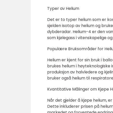
Typer av Helium
Det er to typer helium som er ko
sjelden isotop av helium og bruk
dybderadar. Helium-4 er den vanli
som kjølegass i vitenskapelige og 
Populære Bruksområder for Hel
Helium er kjent for sin bruk i ballo
brukes helium i høyteknologiske 
produksjon av halvledere og kjø
bruker også helium til respirato
Kvantitative Målinger om Kjøpe 
Når det gjelder å kjøpe helium, 
Dette inkluderer prisen på helium 
markedet og forventede endringer