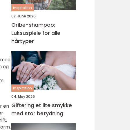
inspiration
02. June 2026
Oribe-shampoo:
Luksuspleie for alle
hårtyper
t med
m og
m.
inspiration
04. May 2026
Giftering et lite smykke
r en
er
med stor betydning
ift,
form.