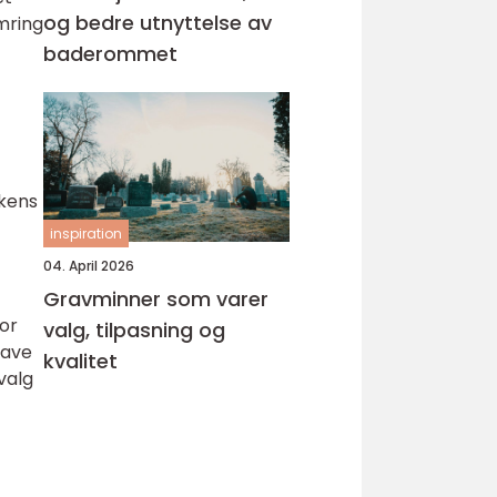
og bedre utnyttelse av
mring
baderommet
skens
inspiration
04. April 2026
Gravminner som varer
or
valg, tilpasning og
lave
kvalitet
valg