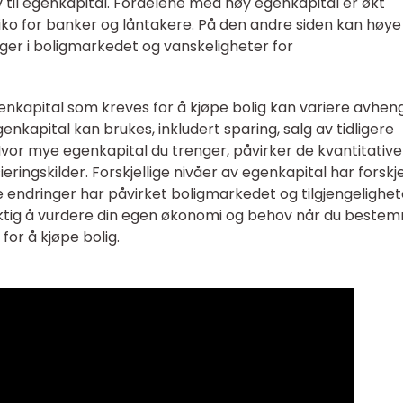
v til egenkapital. Fordelene med høy egenkapital er økt
siko for banker og låntakere. På den andre siden kan høye
inger i boligmarkedet og vanskeligheter for
kapital som kreves for å kjøpe bolig kan variere avhen
enkapital kan brukes, inkludert sparing, salg av tidligere
vor mye egenkapital du trenger, påvirker de kvantitative
eringskilder. Forskjellige nivåer av egenkapital har forskje
e endringer har påvirket boligmarkedet og tilgjengelighe
viktig å vurdere din egen økonomi og behov når du beste
or å kjøpe bolig.