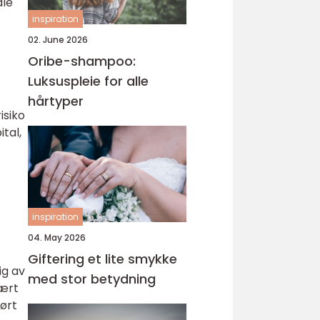
ale
inspiration
02. June 2026
Oribe-shampoo:
Luksuspleie for alle
hårtyper
isiko
tal,
inspiration
04. May 2026
Giftering et lite smykke
ig av
med stor betydning
vært
ført