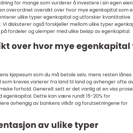
dning for mange som vurderer å investere i sin egen eie
vi en overordnet oversikt over hvor mye egenkapital som e
enterer ulike typer egenkapital og utforsker kvantitative
. Vi diskuterer også forskjeller mellom ulike typer egenka
e på fordeler og ulemper med ulike beløp av egenkapital.
kt over hvor mye egenkapital 
igens kjøpesum som du må betale selv, mens resten låne
 som kreves varierer fra land til land og avhenger ofte a
miske forhold. Generelt sett er det vanlig at en viss pros
d egenkapital. Dette kan være rundt 15-20% for
ere avhengig av bankens vilkår og forutsetningene for
ntasjon av ulike typer