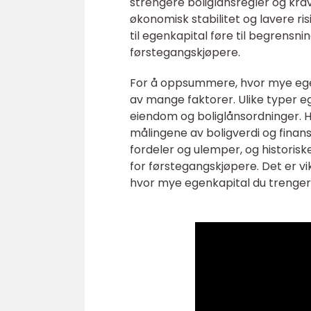
strengere boliglånsregler og kra
økonomisk stabilitet og lavere ri
til egenkapital føre til begrensn
førstegangskjøpere.
For å oppsummere, hvor mye egen
av mange faktorer. Ulike typer eg
eiendom og boliglånsordninger. H
målingene av boligverdi og finansi
fordeler og ulemper, og historisk
for førstegangskjøpere. Det er 
hvor mye egenkapital du trenger f