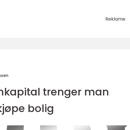
Reklame
nsen
kapital trenger man
kjøpe bolig