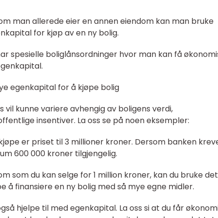
ersom man allerede eier en annen eiendom kan man bruke
pital for kjøp av en ny bolig.
 har spesielle boliglånsordninger hvor man kan få økonomi
egenkapital.
e egenkapital for å kjøpe bolig
vil kunne variere avhengig av boligens verdi,
offentlige insentiver. La oss se på noen eksempler:
 kjøpe er priset til 3 millioner kroner. Dersom banken krev
m 600 000 kroner tilgjengelig.
 som du kan selge for 1 million kroner, kan du bruke de
e å finansiere en ny bolig med så mye egne midler.
gså hjelpe til med egenkapital. La oss si at du får økonom