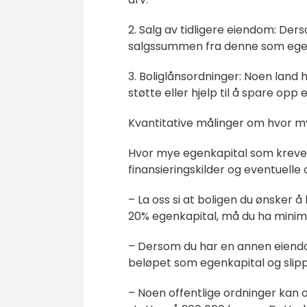
2. Salg av tidligere eiendom: D
salgssummen fra denne som egenka
3. Boliglånsordninger: Noen land
støtte eller hjelp til å spare opp 
Kvantitative målinger om hvor my
Hvor mye egenkapital som kreves 
finansieringskilder og eventuelle 
– La oss si at boligen du ønsker å
20% egenkapital, må du ha minimu
– Dersom du har en annen eiendom
beløpet som egenkapital og slipp
– Noen offentlige ordninger kan o