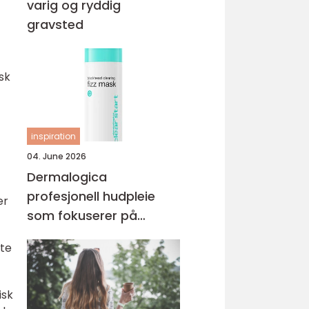
varig og ryddig
gravsted
sk
inspiration
04. June 2026
Dermalogica
profesjonell hudpleie
er
som fokuserer på
hudhelse
tte
isk