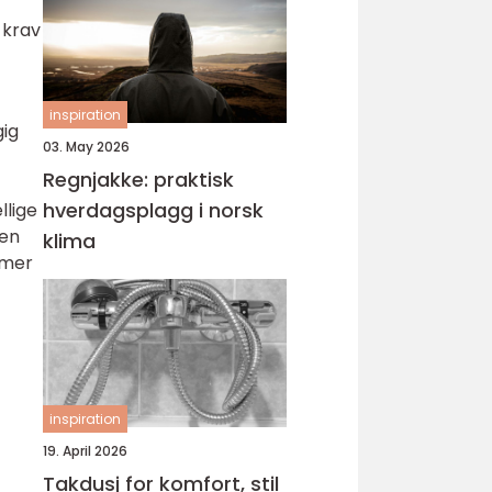
 krav
inspiration
gig
03. May 2026
Regnjakke: praktisk
hverdagsplagg i norsk
llige
ten
klima
mmer
inspiration
19. April 2026
Takdusj for komfort, stil