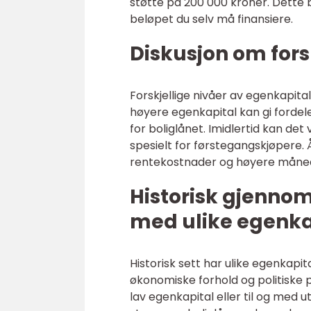
støtte på 200 000 kroner. Dette
beløpet du selv må finansiere.
Diskusjon om fors
Forskjellige nivåer av egenkapita
høyere egenkapital kan gi fordel
for boliglånet. Imidlertid kan de
spesielt for førstegangskjøpere.
rentekostnader og høyere måned
Historisk gjenno
med ulike egenka
Historisk sett har ulike egenkap
økonomiske forhold og politiske p
lav egenkapital eller til og med u