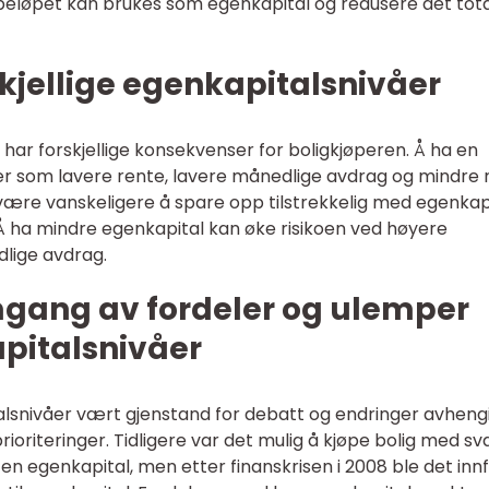
 beløpet kan brukes som egenkapital og redusere det tot
kjellige egenkapitalsnivåer
l har forskjellige konsekvenser for boligkjøperen. Å ha en
er som lavere rente, lavere månedlige avdrag og mindre r
t være vanskeligere å spare opp tilstrekkelig med egenkapi
 Å ha mindre egenkapital kan øke risikoen ved høyere
lige avdrag.
mgang av fordeler og ulemper
pitalsnivåer
italsnivåer vært gjenstand for debatt og endringer avheng
rioriteringer. Tidligere var det mulig å kjøpe bolig med s
ten egenkapital, men etter finanskrisen i 2008 ble det inn